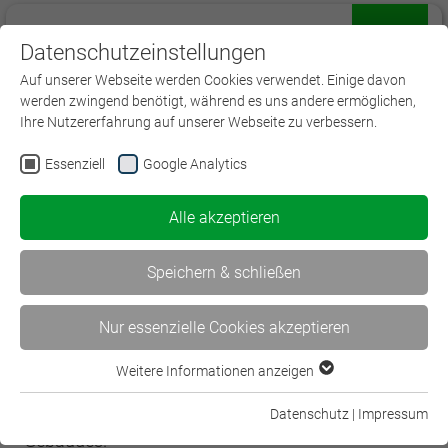
Datenschutzeinstellungen
Menü
Auf unserer Webseite werden Cookies verwendet. Einige davon
werden zwingend benötigt, während es uns andere ermöglichen,
Ihre Nutzererfahrung auf unserer Webseite zu verbessern.
Essenziell
Google Analytics
Mit öffentlichen Verkehrsmitteln
Alle akzeptieren
Sie erreichen uns mit den U-Bahn Linien U5 und
U7,
Speichern & schließen
Haltestelle Neuperlach Zentrum.
Bitte orientieren Sie sich Richtung Ausgang "BBV"
Nur essenzielle Cookies akzeptieren
und gehen Sie dann an der Kreuzung nach links in
die Von-Knoeringen-Straße. An der Kreuzung Fritz-
Weitere Informationen anzeigen
Essenziell
Erler-Straße nach rechts abbiegen, nach wenigen
Essenzielle Cookies werden für grundlegende Funktionen der
Metern befinden Sie sich vor dem Eingang des
Datenschutz
|
Impressum
Webseite benötigt. Dadurch ist gewährleistet, dass die
Gebäudes.