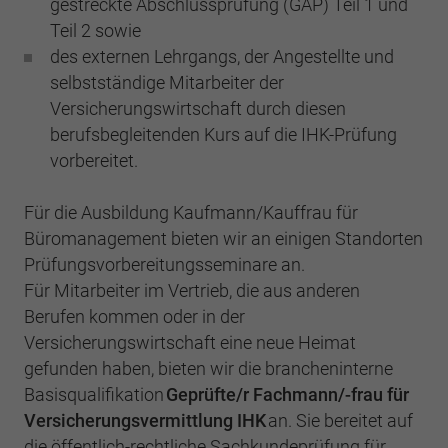
gestreckte Abschlussprüfung (GAP) Teil 1 und
Einstellungen. Unter anderem eine zufällig
generierte ID, für die historische
Teil 2 sowie
Zweck
Laufzeit
2 Jahre
Speicherung Ihrer vorgenommen
des externen Lehrgangs, der Angestellte und
Einstellungen, falls der Webseiten-Betreiber
selbstständige Mitarbeiter der
Sammelt Daten dazu, wie oft ein Benutzer
dies eingestellt hat.
eine Website besucht hat, sowie Daten für
Versicherungswirtschaft durch diesen
Zweck
den ersten und letzten Besuch. Von Google
berufsbegleitenden Kurs auf die IHK-Prüfung
Analytics verwendet.
vorbereitet.
Name
fe_typo3_user
Anbieter
BWV München
Für die Ausbildung Kaufmann/Kauffrau für
Name
_gid
Büromanagement bieten wir an einigen Standorten
Laufzeit
Sitzungsende
Anbieter
Google Analytics
Prüfungsvorbereitungsseminare an.
Für Mitarbeiter im Vertrieb, die aus anderen
Speicherung der Benutzer-ID bei
Zweck
Laufzeit
1 Tag
Berufen kommen oder in der
Anmeldung über den Webseiten-Login .
Versicherungswirtschaft eine neue Heimat
Registriert eine eindeutige ID, die verwendet
gefunden haben, bieten wir die brancheninterne
Zweck
wird, um statistische Daten dazu, wie der
Basisqualifikation
Geprüfte/r Fachmann/-frau für
Besucher die Website nutzt, zu generieren.
Versicherungsvermittlung IHK
an. Sie bereitet auf
die öffentlich-rechtliche Sachkundeprüfung für