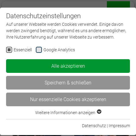
Datenschutzeinstellungen
Menü
Auf unserer Webseite werden Cookies verwendet. Einige davon
werden zwingend benötigt, während es uns andere ermöglichen,
Ihre Nutzererfahrung auf unserer Webseite zu verbessern.
Essenziell
Google Analytics
Einstiegsqualifikationen in die
Versicherung
Alle akzeptieren
Speichern & schließen
Nur essenzielle Cookies akzeptieren
Weitere Informationen anzeigen
Essenziell
Essenzielle Cookies werden für grundlegende Funktionen der
Datenschutz
|
Impressum
Webseite benötigt. Dadurch ist gewährleistet, dass die