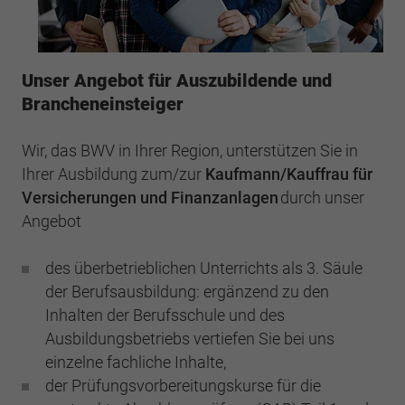
Webseite einwandfrei funktioniert.
Cookie-Informationen anzeigen
Name
cookie_optin
Unser Angebot für Auszubildende und
Anbieter
BWV München
Google Analytics
Brancheneinsteiger
Laufzeit
1 Jahr
Cookie-Informationen anzeigen
Name
_ga
Wir, das BWV in Ihrer Region, unterstützen Sie in
Dieses Cookie wird verwendet, um Ihre
Ihrer Ausbildung zum/zur
Kaufmann/Kauffrau für
Anbieter
Google Analytics
Zweck
Cookie-Einstellungen für diese Website zu
Versicherungen und Finanzanlagen
durch unser
speichern.
Laufzeit
2 Jahre
Angebot
Registriert eine eindeutige ID, die verwendet
Name
SgCookieOptin.lastPreferences
des überbetrieblichen Unterrichts als 3. Säule
Zweck
wird, um statistische Daten dazu, wie der
der Berufsausbildung: ergänzend zu den
Besucher die Website nutzt, zu generieren.
Anbieter
BWV München
Inhalten der Berufsschule und des
Ausbildungsbetriebs vertiefen Sie bei uns
Laufzeit
1 Jahr
Name
_ga_#
einzelne fachliche Inhalte,
der Prüfungsvorbereitungskurse für die
Dieser Wert speichert Ihre Consent-
Anbieter
Google Analytics