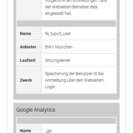
vorgenommen Einstellungen, falls
Laufzeit
1 Tag
Login .
der Webseiten-Betreiber dies
eingestellt hat.
Registriert eine eindeutige ID, die
verwendet wird, um statistische
Zweck
Daten dazu, wie der Besucher die
Name
fe_typo3_user
Website nutzt, zu generieren.
Anbieter
BWV München
Laufzeit
Sitzungsende
Speicherung der Benutzer-ID bei
Zweck
Anmeldung über den Webseiten-
Login .
Google Analytics
Name
_ga