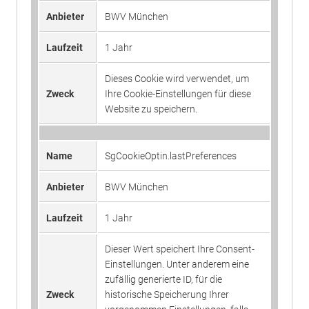
Website nutzt, zu generieren.
Anbieter
BWV München
Laufzeit
1 Jahr
Laufzeit
1 Jahr
Name
_ga_#
Dieser Wert speichert Ihre Consent-
Einstellungen. Unter anderem eine
Dieses Cookie wird verwendet, um
Anbieter
Google Analytics
zufällig generierte ID, für die
Zweck
Ihre Cookie-Einstellungen für diese
Zweck
historische Speicherung Ihrer
Website zu speichern.
Laufzeit
2 Jahre
vorgenommen Einstellungen, falls
der Webseiten-Betreiber dies
Sammelt Daten dazu, wie oft ein
eingestellt hat.
Name
SgCookieOptin.lastPreferences
Benutzer eine Website besucht hat,
Zweck
sowie Daten für den ersten und
Anbieter
BWV München
letzten Besuch. Von Google Analytics
Name
fe_typo3_user
verwendet.
Laufzeit
1 Jahr
Anbieter
BWV München
Dieser Wert speichert Ihre Consent-
Name
_gid
Laufzeit
Sitzungsende
Einstellungen. Unter anderem eine
zufällig generierte ID, für die
Anbieter
Google Analytics
Speicherung der Benutzer-ID bei
Zweck
historische Speicherung Ihrer
Zweck
Anmeldung über den Webseiten-