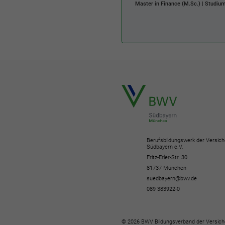
Master in Finance (M.Sc.) | Studium
Berufsbildungswerk der Versich
Südbayern e.V.
Fritz-Erler-Str. 30
81737 München
suedbayern@bwv.de
089 383922-0
© 2026 BWV Bildungsverband der Versich