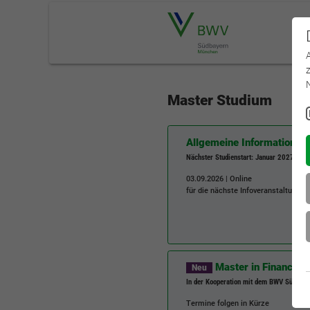
Master Studium
Allgemeine Informationen
Nächster Studienstart: Januar 2027
03.09.2026 | Online
für die nächste Infoveranstaltung
Master in Finance (
Neu
In der Kooperation mit dem BWV Südwest 
Termine folgen in Kürze