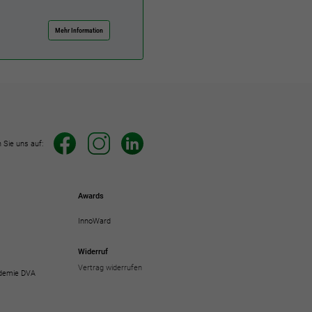
Mehr Information
 Sie uns auf:
Awards
InnoWard
Widerruf
Vertrag widerrufen
demie DVA