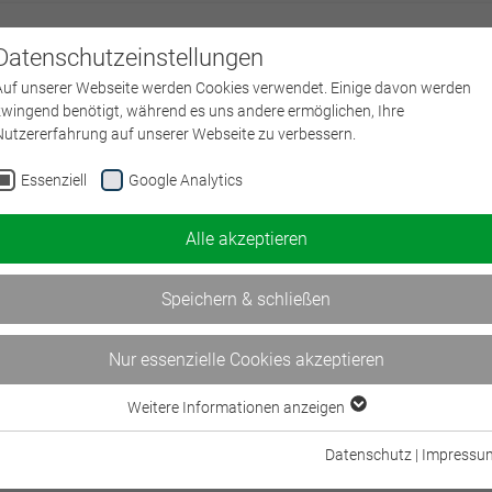
Datenschutzeinstellungen
Über uns
L
Auf unserer Webseite werden Cookies verwendet. Einige davon werden
zwingend benötigt, während es uns andere ermöglichen, Ihre
Nutzererfahrung auf unserer Webseite zu verbessern.
Essenziell
Google Analytics
 zum Master in Finance
Alle akzeptieren
Speichern & schließen
Nur essenzielle Cookies akzeptieren
Weitere Informationen anzeigen
Essenziell
M.Sc.)
Essenzielle Cookies werden für grundlegende Funktionen der Webseite
und der Universität Hohenheim, Stuttgart
Datenschutz
|
Impressu
benötigt. Dadurch ist gewährleistet, dass die Webseite einwandfrei