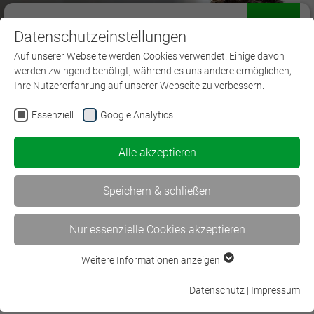
Datenschutzeinstellungen
Menü
Auf unserer Webseite werden Cookies verwendet. Einige davon
werden zwingend benötigt, während es uns andere ermöglichen,
Ihre Nutzererfahrung auf unserer Webseite zu verbessern.
Essenziell
Google Analytics
AdA
Alle akzeptieren
Speichern & schließen
Nur essenzielle Cookies akzeptieren
Weitere Informationen anzeigen
Essenziell
Essenzielle Cookies werden für grundlegende Funktionen der
Datenschutz
|
Impressum
AdA
Webseite benötigt. Dadurch ist gewährleistet, dass die