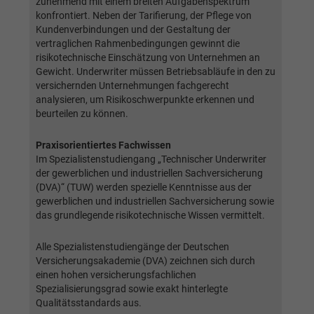
zunehmend mit einem breiten Aufgabenspektrum
Webseite einwandfrei funktioniert.
konfrontiert. Neben der Tarifierung, der Pflege von
Kundenverbindungen und der Gestaltung der
Name
Cookie-Informationen anzeigen
cookie_optin
vertraglichen Rahmenbedingungen gewinnt die
risikotechnische Einschätzung von Unternehmen an
Anbieter
BWV München
Google Analytics
Gewicht. Underwriter müssen Betriebsabläufe in den zu
versichernden Unternehmungen fachgerecht
Laufzeit
1 Jahr
analysieren, um Risikoschwerpunkte erkennen und
Name
Cookie-Informationen anzeigen
_ga
beurteilen zu können.
Dieses Cookie wird verwendet, um Ihre
Anbieter
Google Analytics
Zweck
Cookie-Einstellungen für diese Website zu
Praxisorientiertes Fachwissen
speichern.
Im Spezialistenstudiengang „Technischer Underwriter
Laufzeit
2 Jahre
der gewerblichen und industriellen Sachversicherung
(DVA)“ (TUW) werden spezielle Kenntnisse aus der
Registriert eine eindeutige ID, die verwendet
Name
SgCookieOptin.lastPreferences
gewerblichen und industriellen Sachversicherung sowie
Zweck
wird, um statistische Daten dazu, wie der
das grundlegende risikotechnische Wissen vermittelt.
Besucher die Website nutzt, zu generieren.
Anbieter
BWV München
Alle Spezialistenstudiengänge der Deutschen
Laufzeit
1 Jahr
Versicherungsakademie (DVA) zeichnen sich durch
Name
_ga_#
einen hohen versicherungsfachlichen
Dieser Wert speichert Ihre Consent-
Spezialisierungsgrad sowie exakt hinterlegte
Anbieter
Google Analytics
Qualitätsstandards aus.
Einstellungen. Unter anderem eine zufällig