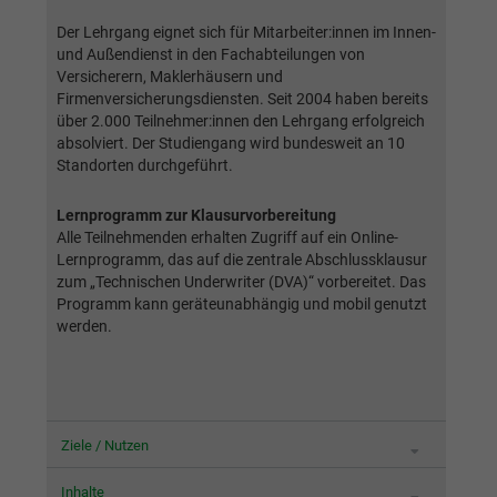
generierte ID, für die historische
Zweck
Laufzeit
2 Jahre
Speicherung Ihrer vorgenommen
Der Lehrgang eignet sich für Mitarbeiter:innen im Innen-
und Außendienst in den Fachabteilungen von
Einstellungen, falls der Webseiten-Betreiber
Sammelt Daten dazu, wie oft ein Benutzer
Versicherern, Maklerhäusern und
dies eingestellt hat.
eine Website besucht hat, sowie Daten für
Firmenversicherungsdiensten. Seit 2004 haben bereits
Zweck
den ersten und letzten Besuch. Von Google
über 2.000 Teilnehmer:innen den Lehrgang erfolgreich
Analytics verwendet.
absolviert. Der Studiengang wird bundesweit an 10
Name
fe_typo3_user
Standorten durchgeführt.
Anbieter
BWV München
Name
_gid
Lernprogramm zur Klausurvorbereitung
Alle Teilnehmenden erhalten Zugriff auf ein Online-
Laufzeit
Sitzungsende
Lernprogramm, das auf die zentrale Abschlussklausur
Anbieter
Google Analytics
zum „Technischen Underwriter (DVA)“ vorbereitet. Das
Speicherung der Benutzer-ID bei
Programm kann geräteunabhängig und mobil genutzt
Zweck
Laufzeit
1 Tag
Anmeldung über den Webseiten-Login .
werden.
Registriert eine eindeutige ID, die verwendet
Zweck
wird, um statistische Daten dazu, wie der
Besucher die Website nutzt, zu generieren.
Ziele / Nutzen
Inhalte