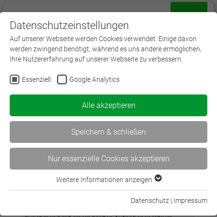
Datenschutzeinstellungen
Menü
Auf unserer Webseite werden Cookies verwendet. Einige davon
werden zwingend benötigt, während es uns andere ermöglichen,
Ihre Nutzererfahrung auf unserer Webseite zu verbessern.
Essenziell
Google Analytics
Alle akzeptieren
Spezialist/-in Technischer Underwriter (DVA)
Speichern & schließen
Industrie- und Gewerberisiken richtig einschätzen
Nur essenzielle Cookies akzeptieren
Konzept
Weitere Informationen anzeigen
Essenziell
Industrie- und Gewerberisiken richtig einschätzen
Essenzielle Cookies werden für grundlegende Funktionen der
Als technischer Underwriter im Bereich der
Datenschutz
|
Impressum
Webseite benötigt. Dadurch ist gewährleistet, dass die
gewerblichen und industriellen Versicherungen ist man