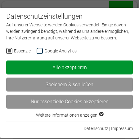
Datenschutzeinstellungen
Menü
Auf unserer Webseite werden Cookies verwendet. Einige davon
werden zwingend benötigt, während es uns andere ermöglichen,
Ihre Nutzererfahrung auf unserer Webseite zu verbessern.
Essenziell
Google Analytics
Alle akzeptieren
Spezialfälle der Haftungsabwägung
Speichern & schließen
Nur essenzielle Cookies akzeptieren
Konzept
Weitere Informationen anzeigen
Das Seminar beschäftigt sich gezielt und ausführlich
Essenziell
mit schwierigen Haftungs- und Regressfällen und zwar
Essenzielle Cookies werden für grundlegende Funktionen der
einerseits Unfälle Kfz und andererseits Verkehrsunfälle
Datenschutz
|
Impressum
Webseite benötigt. Dadurch ist gewährleistet, dass die
mit nicht motorisierten Verkehrsteilnehmern. Erläutert