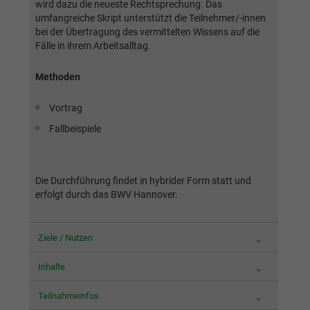
Webseite einwandfrei funktioniert.
wird dazu die neueste Rechtsprechung. Das
umfangreiche Skript unterstützt die Teilnehmer/-innen
Name
Cookie-Informationen anzeigen
cookie_optin
bei der Übertragung des vermittelten Wissens auf die
Fälle in ihrem Arbeitsalltag.
Anbieter
BWV München
Google Analytics
Methoden
Laufzeit
1 Jahr
Name
Cookie-Informationen anzeigen
_ga
Vortrag
Dieses Cookie wird verwendet, um Ihre
Fallbeispiele
Anbieter
Google Analytics
Zweck
Cookie-Einstellungen für diese Website zu
speichern.
Laufzeit
2 Jahre
Die Durchführung findet in hybrider Form statt und
Registriert eine eindeutige ID, die verwendet
erfolgt durch das BWV Hannover.
Name
SgCookieOptin.lastPreferences
Zweck
wird, um statistische Daten dazu, wie der
Besucher die Website nutzt, zu generieren.
Anbieter
BWV München
Ziele / Nutzen
Laufzeit
1 Jahr
Name
_ga_#
Inhalte
Dieser Wert speichert Ihre Consent-
Anbieter
Google Analytics
Teilnahmeinfos
Einstellungen. Unter anderem eine zufällig