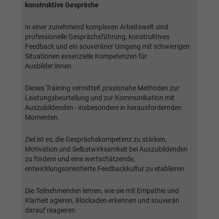
Webseite einwandfrei funktioniert.
konstruktive Gespräche
Name
Cookie-Informationen anzeigen
cookie_optin
In einer zunehmend komplexen Arbeitswelt sind
professionelle Gesprächsführung, konstruktives
Anbieter
BWV München
Feedback und ein souveräner Umgang mit schwierigen
Google Analytics
Situationen essenzielle Kompetenzen für
Laufzeit
1 Jahr
Ausbilder:innen.
Name
Cookie-Informationen anzeigen
_ga
Dieses Cookie wird verwendet, um Ihre
Dieses Training vermittelt praxisnahe Methoden zur
Anbieter
Google Analytics
Zweck
Cookie-Einstellungen für diese Website zu
Leistungsbeurteilung und zur Kommunikation mit
speichern.
Auszubildenden - insbesondere in herausfordernden
Laufzeit
2 Jahre
Momenten.
Registriert eine eindeutige ID, die verwendet
Name
SgCookieOptin.lastPreferences
Ziel ist es, die Gesprächskompetenz zu stärken,
Zweck
wird, um statistische Daten dazu, wie der
Motivation und Selbstwirksamkeit bei Auszubildenden
Besucher die Website nutzt, zu generieren.
Anbieter
BWV München
zu fördern und eine wertschätzende,
entwicklungsorientierte Feedbackkultur zu etablieren.
Laufzeit
1 Jahr
Name
_ga_#
Die Teilnehmenden lernen, wie sie mit Empathie und
Klarheit agieren, Blockaden erkennen und souverän
Dieser Wert speichert Ihre Consent-
Anbieter
Google Analytics
darauf reagieren.
Einstellungen. Unter anderem eine zufällig