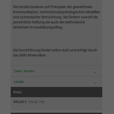
generierte ID, für die historische
Zweck
Laufzeit
2 Jahre
Die Inhalte basieren auf Prinzipien der gewaltfreien
Speicherung Ihrer vorgenommen
Kommunikation, motivationspsychologischen Modellen
Einstellungen, falls der Webseiten-Betreiber
Sammelt Daten dazu, wie oft ein Benutzer
und systemischer Betrachtung. Sie fördern sowohl die
dies eingestellt hat.
eine Website besucht hat, sowie Daten für
persönliche Haltung als auch die methodische
Zweck
den ersten und letzten Besuch. Von Google
Sicherheit im Ausbildungsalltag.
Analytics verwendet.
Name
fe_typo3_user
Anbieter
BWV München
Name
_gid
Die Durchführung findet online statt und erfolgt durch
das BWV Rhein-Main.
Laufzeit
Sitzungsende
Anbieter
Google Analytics
Speicherung der Benutzer-ID bei
Zweck
Laufzeit
1 Tag
Ziele / Nutzen
Anmeldung über den Webseiten-Login .
Registriert eine eindeutige ID, die verwendet
Inhalte
Zweck
wird, um statistische Daten dazu, wie der
Preis
Besucher die Website nutzt, zu generieren.
490,00 €
MwSt.-frei