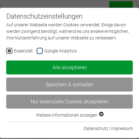
Datenschutzeinstellungen
Menü
Auf unserer Webseite werden Cookies verwendet. Einige davon
werden zwingend benötigt, während es uns andere ermöglichen,
Ihre Nutzererfahrung auf unserer Webseite zu verbessern.
Essenziell
Google Analytics
Alle akzeptieren
NEU
Motivieren, führen, klären – Kommunikation, die
Speichern & schließen
wirkt!
Nur essenzielle Cookies akzeptieren
Online-Training für Ausbilder*innen
Weitere Informationen anzeigen
Essenziell
Essenzielle Cookies werden für grundlegende Funktionen der
Konzept
Datenschutz
|
Impressum
Webseite benötigt. Dadurch ist gewährleistet, dass die
Ausbildungsergebnisse optimieren durch